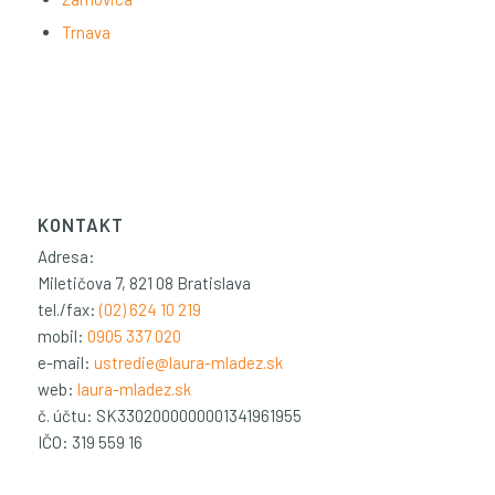
Trnava
KONTAKT
Adresa:
Miletičova 7, 821 08 Bratislava
tel./fax:
(02) 624 10 219
mobil:
0905 337 020
e-mail:
ustredie@laura-mladez.sk
web:
laura-mladez.sk
č. účtu: SK3302000000001341961955
IČO: 319 559 16