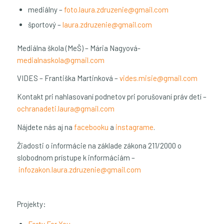
mediálny –
foto.laura.zdruzenie@gmail.com
športový –
laura.zdruzenie@gmail.com
Mediálna škola (MeŠ) – Mária Nagyová-
medialnaskola@gmail.com
VIDES – Františka Martinková –
vides.misie@gmail.com
Kontakt pri nahlasovaní podnetov pri porušovaní práv detí –
ochranadeti.laura@gmail.com
Nájdete nás aj na
facebooku
a
instagrame
.
Žiadosti o informácie na základe zákona 211/2000 o
slobodnom prístupe k informáciám –
infozakon.laura.zdruzenie@gmail.com
Projekty:
Forty For You