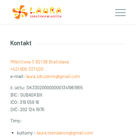
Kontakt
Miletičova 7, 821 08 Bratislava
+421 905 337 020
e-mail:
laura.zdruzenie@gmail.com
č. účtu:
SK3302000000001341961955
BIC: SUBASKBX
IČO: 319 559 16
DIČ: 202 124 1970
Tímy:
kultúrny –
laura.teendance@gmail.com