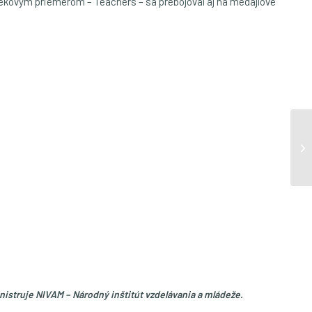
 vekovým priemerom – Teachers – sa prebojoval aj na medajlové
nistruje NIVAM – Národný inštitút vzdelávania a mládeže.