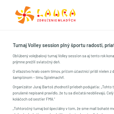
Turnaj Volley session plný športu radosti, pria
Obľúbený volejbalový turnaj Volley session sa aj tento rok kon
príjmne prežili sviatočný deň.
O víťazstvo hralo osem tímov, pričom účastníci prišli nielen z
šampiónom – tímu Spielmachři.
Organizátor Juraj Bartoš zhodnotil priebeh podujatia: „Tohto t
porušené nepísané pravidlo, že tu sa diečatá neoblievajú. Celý
koláčoch od sestier FMA.“
„Tohtoročný turnaj bol špeciálny v tom, že sme mali bohaté 