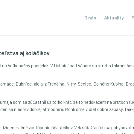
O nás
Aktuality
teľstva aj koláčikov
al na Veľkonočný pondelok. V Dubnici nad Váhom sa stretlo takmer šesťd
 domácej Dubnice, ale aj z Trenčína, Nitry, Senice, Dolného Kubína, Br
urnaja som sa zúčastnil už toľko krát, že to nedokážem na prstoch rúk
 deň sa niesol v dobrej atmosfére. Mohli sme vidieť dobré zápasy, fair
medzigeneračné zastúpenie účastníkov. Vek súťažiacich sa pohyboval