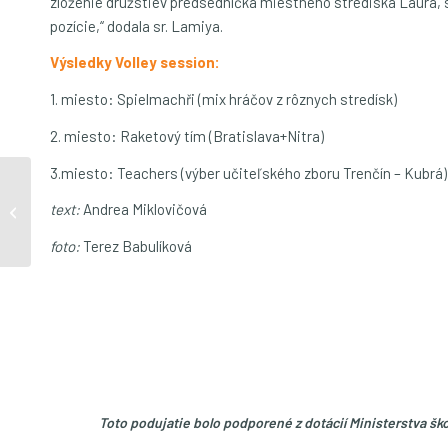
zloženie družstiev predsedníčka miestneho strediska Laura, s
pozície,“ dodala sr. Lamiya.
Výsledky Volley session:
1. miesto: Spielmachři (mix hráčov z rôznych stredísk)
2. miesto: Raketový tím (Bratislava+Nitra)
3.miesto: Teachers (výber učiteľského zboru Trenčín – Kubrá)
Zaži niečo viac – radosti
text:
Andrea Miklovičová
roku 2023
foto:
Terez Babulíková
Toto podujatie bolo podporené z dotácií Ministerstva š