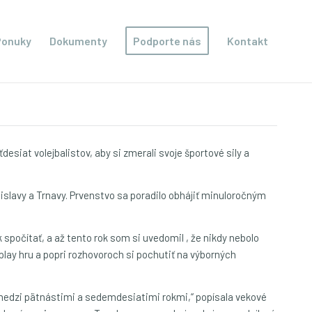
Ponuky
Dokumenty
Podporte nás
Kontakt
esiat volejbalistov, aby si zmerali svoje športové sily a
atislavy a Trnavy. Prvenstvo sa poradilo obhájiť minuloročným
 spočítať, a až tento rok som si uvedomil , že nikdy nebolo
-play hru a popri rozhovoroch si pochutiť na výborných
 medzi pätnástimi a sedemdesiatimi rokmi,“ popísala vekové