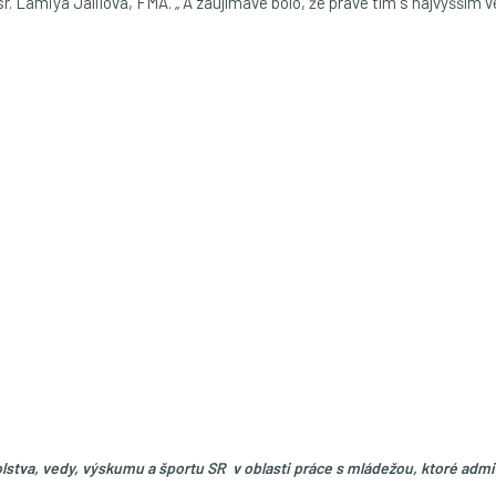
r. Lamiya Jalilová, FMA. „ A zaujímavé bolo, že práve tím s najvyšším
kolstva, vedy, výskumu a športu SR
v oblasti práce s mládežou,
ktoré admi