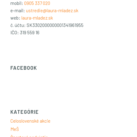
mobil:
0905 337 020
e-mail:
ustredie@laura-mladez.sk
web:
laura-mladez.sk
č. účtu: SK3302000000001341961955
IČO: 319 559 16
FACEBOOK
KATEGÓRIE
Celoslovenské akcie
MeŠ