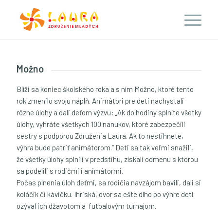
Možno
Blíži sa koniec školského roka a s ním Možno, ktoré tento
rok zmenilo svoju náplň. Animátori pre deti nachystali
rôzne úlohy a dali deťom výzvu: „Ak do hodiny splníte všetky
úlohy, vyhráte všetkých 100 nanukov, ktoré zabezpečili
sestry s podporou Združenia Laura. Ak to nestihnete,
výhra bude patriť animátorom.“ Deti sa tak veľmi snažili,
že všetky úlohy splnili v predstihu, získali odmenu s ktorou
sa podelili s rodičmi i animátormi.
Počas plnenia úloh deťmi, sa rodičia navzájom bavili, dali si
koláčik či kávičku. Ihriská, dvor sa ešte dlho po výhre detí
ozýval ich džavotom a futbalovým turnajom.