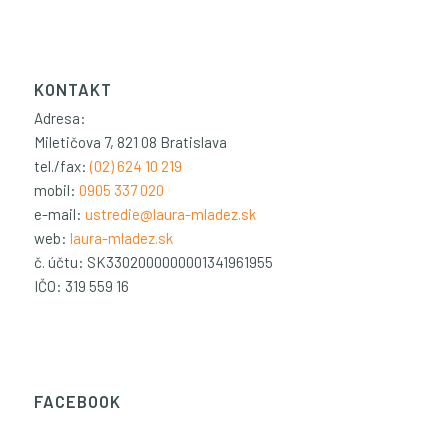
KONTAKT
Adresa:
Miletičova 7, 821 08 Bratislava
tel./fax:
(02) 624 10 219
mobil:
0905 337 020
e-mail:
ustredie@laura-mladez.sk
web:
laura-mladez.sk
č. účtu: SK3302000000001341961955
IČO: 319 559 16
FACEBOOK