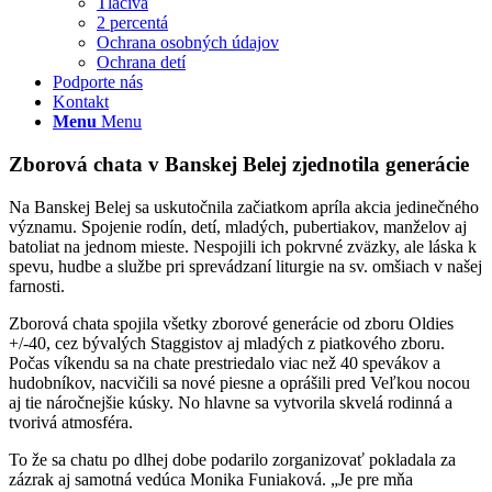
Tlačivá
2 percentá
Ochrana osobných údajov
Ochrana detí
Podporte nás
Kontakt
Menu
Menu
Zborová chata v Banskej Belej zjednotila generácie
Na Banskej Belej sa uskutočnila začiatkom apríla akcia jedinečného
významu. Spojenie rodín, detí, mladých, pubertiakov, manželov aj
batoliat na jednom mieste. Nespojili ich pokrvné zväzky, ale láska k
spevu, hudbe a službe pri sprevádzaní liturgie na sv. omšiach v našej
farnosti.
Zborová chata spojila všetky zborové generácie od zboru Oldies
+/-40, cez bývalých Staggistov aj mladých z piatkového zboru.
Počas víkendu sa na chate prestriedalo viac než 40 spevákov a
hudobníkov, nacvičili sa nové piesne a oprášili pred Veľkou nocou
aj tie náročnejšie kúsky. No hlavne sa vytvorila skvelá rodinná a
tvorivá atmosféra.
To že sa chatu po dlhej dobe podarilo zorganizovať pokladala za
zázrak aj samotná vedúca Monika Funiaková. „Je pre mňa