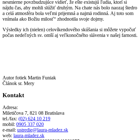
nesmierne povzbudzujúce vidieť, že ešte existujú ľudia, ktorí si
nájdu čas, aby mohli slúžiť druhým. Na chate nás bolo naozaj štedro
a celá atmosféra bola veľmi prijemná a najmä rodinná. Aj toto som
vnímala ako Božiu milosť“ zhodnotila svoje dojmy.
Výsledky ich (nielen) celovíkendového skúšania si môžete vypočuť
počas nedeľných sv. omší aj veľkonočného slávenia v našej farnosti.
Autor fotiek Martin Funiak
Článok sr. Mery
Kontakt
Adresa:
Miletičova 7, 821 08 Bratislava
tel./fax:
(02) 624 10 219
mobil:
0905 337 020
e-mail:
ustredie@laura-mladez.sk
web:
laura-mladez.sk