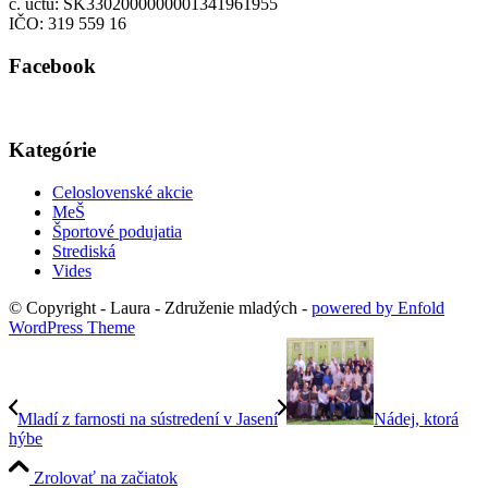
č. účtu: SK3302000000001341961955
IČO: 319 559 16
Facebook
Kategórie
Celoslovenské akcie
MeŠ
Športové podujatia
Strediská
Vides
© Copyright - Laura - Združenie mladých -
powered by Enfold
WordPress Theme
Mladí z farnosti na sústredení v Jasení
Nádej, ktorá
hýbe
Zrolovať na začiatok