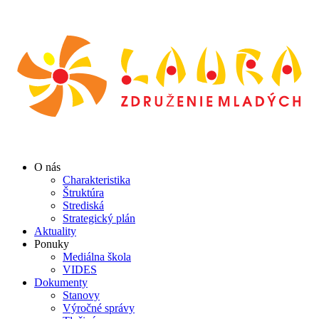
O nás
Charakteristika
Štruktúra
Strediská
Strategický plán
Aktuality
Ponuky
Mediálna škola
VIDES
Dokumenty
Stanovy
Výročné správy