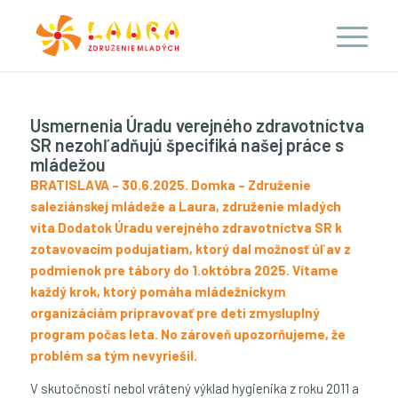
Usmernenia Úradu verejného zdravotníctva
SR nezohľadňujú špecifiká našej práce s
mládežou
BRATISLAVA – 30.6.2025. Domka – Združenie
saleziánskej mládeže a Laura, združenie mladých
víta Dodatok Úradu verejného zdravotníctva SR k
zotavovacím podujatiam, ktorý dal možnosť úľav z
podmienok pre tábory do 1.októbra 2025. Vítame
každý krok, ktorý pomáha mládežníckym
organizáciám pripravovať pre deti zmysluplný
program počas leta. No zároveň upozorňujeme, že
problém sa tým nevyriešil.
V skutočnosti nebol vrátený výklad hygienika z roku 2011 a