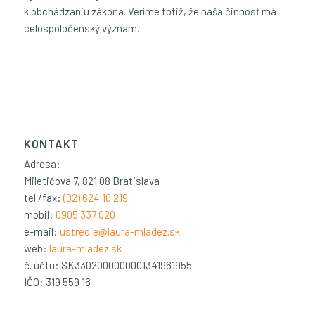
k obchádzaniu zákona. Veríme totiž, že naša činnosť má
celospoločenský význam.
KONTAKT
Adresa:
Miletičova 7, 821 08 Bratislava
tel./fax:
(02) 624 10 219
mobil:
0905 337 020
e-mail:
ustredie@laura-mladez.sk
web:
laura-mladez.sk
č. účtu: SK3302000000001341961955
IČO: 319 559 16