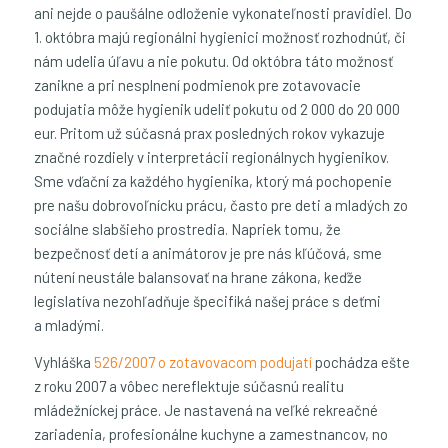
ani nejde o paušálne odloženie vykonateľnosti pravidiel. Do
1. októbra majú regionálni hygienici možnosť rozhodnúť, či
nám udelia úľavu a nie pokutu. Od októbra táto možnosť
zanikne a pri nesplnení podmienok pre zotavovacie
podujatia môže hygienik udeliť pokutu od 2 000 do 20 000
eur. Pritom už súčasná prax posledných rokov vykazuje
značné rozdiely v interpretácii regionálnych hygienikov.
Sme vďační za každého hygienika, ktorý má pochopenie
pre našu dobrovoľnícku prácu, často pre deti a mladých zo
sociálne slabšieho prostredia. Napriek tomu, že
bezpečnosť detí a animátorov je pre nás kľúčová, sme
nútení neustále balansovať na hrane zákona, keďže
legislatíva nezohľadňuje špecifiká našej práce s deťmi
a mladými.
Vyhláška
526/2007 o zotavovacom podujatí
pochádza ešte
z roku 2007 a vôbec nereflektuje súčasnú realitu
mládežníckej práce. Je nastavená na veľké rekreačné
zariadenia, profesionálne kuchyne a zamestnancov, no