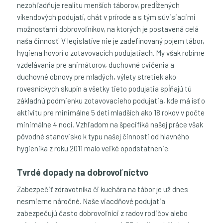
nezohľadňuje realitu menších táborov, predĺžených
víkendových podujatí, chát v prírode a s tým súvisiacimi
možnosťami dobrovoľníkov, na ktorých je postavená celá
naša činnosť. V legislatíve nie je zadefinovaný pojem tábor,
hygiena hovorí o zotavovacích podujatiach. My však robíme
vzdelávania pre animátorov, duchovné cvičenia a
duchovné obnovy pre mladých, výlety stretiek ako
rovesníckych skupín a všetky tieto podujatia spĺňajú tú
základnú podmienku zotavovacieho podujatia, kde má ísť o
aktivitu pre minimálne 5 detí mladších ako 18 rokov v počte
minimálne 4 noci. Vzhľadom na špecifiká našej práce však
pôvodné stanovisko k typu našej činnosti od hlavného
hygienika z roku 2011 malo veľké opodstatnenie.
Tvrdé dopady na dobrovoľníctvo
Zabezpečiť zdravotníka či kuchára na tábor je už dnes
nesmierne náročné. Naše viacdňové podujatia
zabezpečujú často dobrovoľníci z radov rodičov alebo