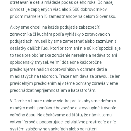
stretávanie detí a mládeže počas celého roka. Do našej
činnosti je zapojených viac ako 2 500 dobrovoľníkov,
pričom máme len 15 zamestnancov na celom Slovensku.
Ak by sme chceli na každé podujatie zabezpečiť
zdravotníka či kuchára podľa vyhlášky o zotavovacích
podujatiach, museli by sme zamestnať alebo zazmluvniť
desiatky ďalších ľudí, ktorí pritom ani nie sú k dispozícii a je
to teda pre občianske združenie nereálne a nedáva to ani
spoločenský zmysel. Veľmi dôsledne každoročne
preškoľujeme našich dobrovoľníkov v ochrane detí a
mladistvých na táboroch. Praxe nám dáva za pravdu, že len
pravidelným preškolením aj v téme ochrany zdravia vieme
predchádzať nepríjemnostiam a katastrofám.
V Domke a Laure robíme všetko pre to, aby sme deťom a
mladým mohli ponúknuť bezpečné a zmysluplné trávenie
voľného času. No očakávame od štátu, že nám k tomu
vytvorí férové a podporujúce legislatívne prostredie a nie
systém založený na sankciách alebo na nútení