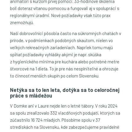
animátori s kurzom prvej pomoci. 33-hodinové školenia
boli doteraz vítanou pomocou a fungovali aj v spolupráci s
regionálnymi úradmi. Nové požiadavky však túto prax
znemožňujú.
Naši dobrovoľníci pôsobia často na súkromných chatách v
prírode, v podmienkach podobných skautom, nielen vo
veľkých rekreačných zariadeniach. Napriek tomu majú
spĺňať požiadavky vyhlášky akými je napr. skúška
z hygienického minima pre kuchára alebo potrebné metre
štvorcové na 1 dieťa. To je pre nás nesplniteľné a ohrozuje
to činnosť menších skupín po celom Slovensku.
Netýka sa to len leta, dotýka sa to celoročnej
práce s mládežou
V Domke ani v Laure nejde len o letné tábory. V roku 2024
sa spolu zrealizovalo 332 viacdňových podujatí, ktorých sa
zúčastnilo 16 724 mladých. Pôsobíme spolu v 37
strediskách na Slovensku, kde zabezpečujeme pravidelné