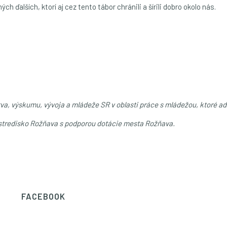
h ďalších, ktorí aj cez tento tábor chránili a šírili dobro okolo nás.
tva, výskumu, vývoja a mládeže SR v oblasti práce s mládežou, ktoré a
, stredisko Rožňava s podporou dotácie mesta Rožňava.
FACEBOOK