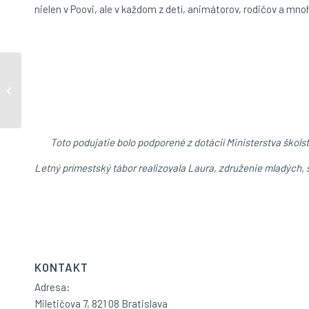
nielen v Poovi, ale v každom z detí, animátorov, rodičov a mnohýc
Skúsenosť z misie v
moslimskej krajine
Toto podujatie bolo podporené z dotácií Ministerstva škols
Letný prímestský tábor realizovala Laura, združenie mladých
KONTAKT
Adresa:
Miletičova 7, 821 08 Bratislava