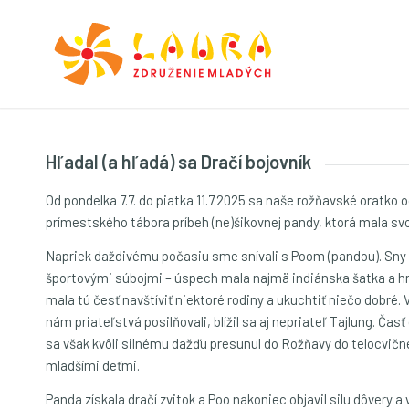
Hľadal (a hľadá) sa Dračí bojovník
Od pondelka 7.7. do piatka 11.7.2025 sa naše rožňavské oratko
prímestského tábora príbeh (ne)šikovnej pandy, ktorá mala svo
Napriek daždivému počasiu sme snívali s Poom (pandou). Sny s
športovými súbojmi – úspech mala najmä indiánska šatka a hra 
mala tú česť navštíviť niektoré rodiny a ukuchtiť niečo dobré.
nám priateľstvá posilňovali, blížil sa aj nepriateľ Tajlung. Ča
sa však kvôli silnému dažďu presunul do Rožňavy do telocvične
mladšími deťmi.
Panda získala dračí zvitok a Poo nakoniec objavil silu dôvery a v