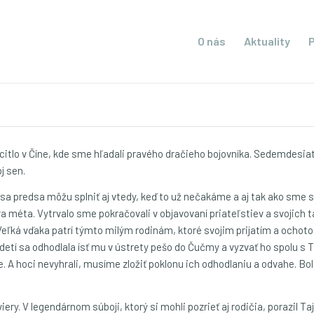
O nás
Aktuality
 ocitlo v Číne, kde sme hľadali pravého dračieho bojovníka. Sedemdesia
j sen.
a predsa môžu splniť aj vtedy, keď to už nečakáme a aj tak ako sme si
méta. Vytrvalo sme pokračovali v objavovaní priateľstiev a svojich tal
 Veľká vďaka patrí týmto milým rodinám, ktoré svojim prijatím a ochoto
sť detí sa odhodlala ísť mu v ústrety pešo do Čučmy a vyzvať ho spolu s
. A hoci nevyhrali, musíme zložiť poklonu ich odhodlaniu a odvahe. Bol
iery. V legendárnom súboji, ktorý si mohli pozrieť aj rodičia, porazil Taj