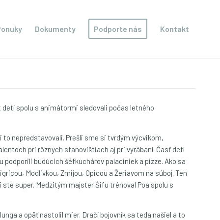
Ponuky
Dokumenty
Podporte nás
Kontakt
t detí spolu s animátormi sledovali počas letného
 to nepredstavovali. Prešli sme si tvrdým výcvikom,
entoch pri rôznych stanovištiach aj pri vyrábaní. Časť detí
u podporili budúcich šéfkuchárov palaciniek a pizze. Ako sa
 Tigricou, Modlivkou, Zmijou, Opicou a Žeriavom na súboj. Ten
i ste super. Medzitým majster Šifu trénoval Poa spolu s
lunga a opäť nastolil mier. Dračí bojovník sa teda našiel a to