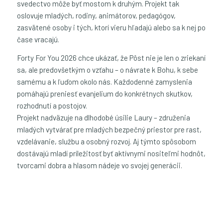
svedectvo môže byť mostom k druhým. Projekt tak
oslovuje mladých, rodiny, animátorov, pedagógov,
zasvätené osoby i tých, ktorí vieru hľadajú alebo sa k nej po
čase vracajú.
Forty For You 2026 chce ukázať, že Pôst nie je len o zriekaní
sa, ale predovšetkým o vzťahu – o návrate k Bohu, k sebe
samému a k ľuďom okolo nás. Každodenné zamyslenia
pomáhajú preniesť evanjelium do konkrétnych skutkov,
rozhodnutí a postojov.
Projekt nadväzuje na dlhodobé úsilie Laury – združenia
mladých vytvárať pre mladých bezpečný priestor pre rast,
vzdelávanie, službu a osobný rozvoj. Aj týmto spôsobom
dostávajú mladí príležitosť byť aktívnymi nositeľmi hodnôt,
tvorcami dobra a hlasom nádeje vo svojej generácii.