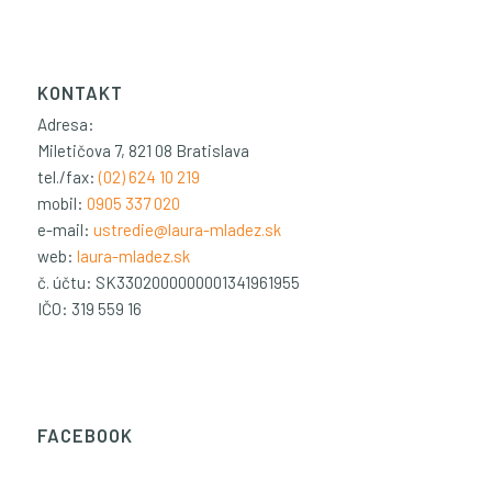
KONTAKT
Adresa:
Miletičova 7, 821 08 Bratislava
tel./fax:
(02) 624 10 219
mobil:
0905 337 020
e-mail:
ustredie@laura-mladez.sk
web:
laura-mladez.sk
č. účtu: SK3302000000001341961955
IČO: 319 559 16
FACEBOOK