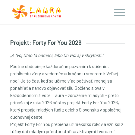
Projekt: Forty For You 2026
„A tvoj Otec ťa odmení, lebo On vidí aj v skrytosti.“
Pôstne obdobie je každoročne pozvaním k stíšeniu,
prehĺbeniu viery a vedomému kráčaniu smerom k Veľkej
noci. Je to čas, keď sa učíme viac počúvať, menej sa
ponáhľať a nanovo objavovať silu Božieho slova v
každodennom živote. Laura – združenie mladých – preto
prináša aj v roku 2026 pôstny projekt Forty For You 2026,
ktorý prepája mladých ľudí z celého Slovenska v spoločnej
duchovnej ceste.
Projekt Forty For You prebieha už niekoľko rokov a vznikol z
túžby dať mladým priestor stať sa aktívnymi tvorcami