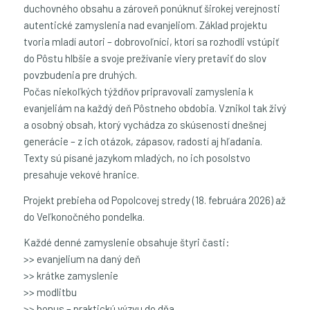
duchovného obsahu a zároveň ponúknuť širokej verejnosti
autentické zamyslenia nad evanjeliom. Základ projektu
tvoria mladí autori – dobrovoľníci, ktorí sa rozhodli vstúpiť
do Pôstu hlbšie a svoje prežívanie viery pretaviť do slov
povzbudenia pre druhých.
Počas niekoľkých týždňov pripravovali zamyslenia k
evanjeliám na každý deň Pôstneho obdobia. Vznikol tak živý
a osobný obsah, ktorý vychádza zo skúseností dnešnej
generácie – z ich otázok, zápasov, radostí aj hľadania.
Texty sú písané jazykom mladých, no ich posolstvo
presahuje vekové hranice.
Projekt prebieha od Popolcovej stredy (18. februára 2026) až
do Veľkonočného pondelka.
Každé denné zamyslenie obsahuje štyri časti:
>> evanjelium na daný deň
>> krátke zamyslenie
>> modlitbu
>> bonus – praktickú výzvu do dňa