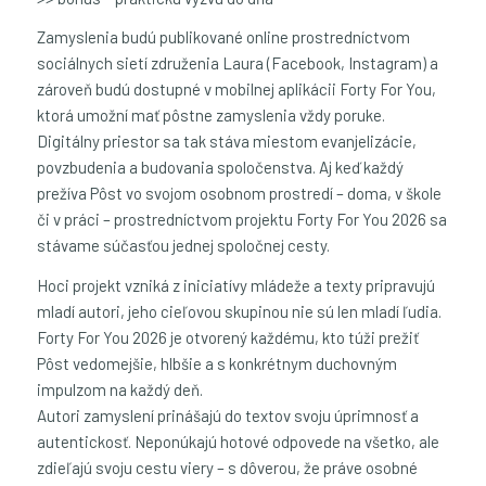
Zamyslenia budú publikované online prostredníctvom
sociálnych sietí združenia Laura (Facebook, Instagram) a
zároveň budú dostupné v mobilnej aplikácii Forty For You,
ktorá umožní mať pôstne zamyslenia vždy poruke.
Digitálny priestor sa tak stáva miestom evanjelizácie,
povzbudenia a budovania spoločenstva. Aj keď každý
prežíva Pôst vo svojom osobnom prostredí – doma, v škole
či v práci – prostredníctvom projektu Forty For You 2026 sa
stávame súčasťou jednej spoločnej cesty.
Hoci projekt vzniká z iniciatívy mládeže a texty pripravujú
mladí autori, jeho cieľovou skupinou nie sú len mladí ľudia.
Forty For You 2026 je otvorený každému, kto túži prežiť
Pôst vedomejšie, hlbšie a s konkrétnym duchovným
impulzom na každý deň.
Autori zamyslení prinášajú do textov svoju úprimnosť a
autentickosť. Neponúkajú hotové odpovede na všetko, ale
zdieľajú svoju cestu viery – s dôverou, že práve osobné