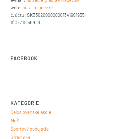
e-mail:
ustredie@laura-mladez.sk
web:
laura-mladez.sk
č. účtu: SK3302000000001341961955
IČO: 319 559 16
FACEBOOK
KATEGÓRIE
Celoslovenské akcie
MeŠ
Športové podujatia
Strediská