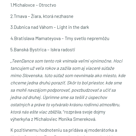
1.Michalovce – Otroctvo
2.Trnava – Žiara, ktorá nezhasne
3.Dubnica nad Váhom – Light in the dark
4.Bratislava Mamateyova – Tmy svetlo nepremôžu
5.Banská Bystrica – Iskra radosti
„TeenDance som tento rok vnímala veľmi výnimočne. Hoci
tancujem už veľa rokov a zažila som aj viaceré súťaže
mimo Slovenska, túto súťaž som nevnímala ako miesto, kde
chceme jedna druhú poraziť. Skôr to bol priestor, kde sme
sa mohli navzájom podporovať, povzbudzovať a učiť sa
jedna od druhej. Úprimne sme sa tešili z úspechov
ostatných a práve to vytváralo krásnu rodinnú atmosféru,
ktorá nás ešte viac zblížila,“
rozpráva svoje dojmy
výherkyňa z Michaloviec Monika Smereková.
K pozitívnemu hodnoteniu sa pridáva aj moderátorka a