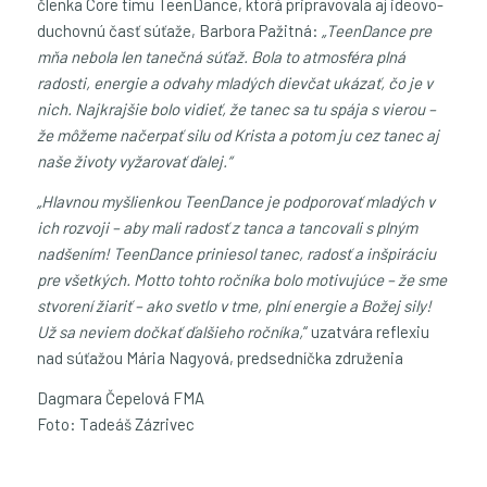
členka Core tímu TeenDance, ktorá pripravovala aj ideovo-
duchovnú časť súťaže, Barbora Pažitná:
„TeenDance pre
mňa nebola len tanečná súťaž. Bola to atmosféra plná
radosti, energie a odvahy mladých dievčat ukázať, čo je v
nich. Najkrajšie bolo vidieť, že tanec sa tu spája s vierou –
že môžeme načerpať silu od Krista a potom ju cez tanec aj
naše životy vyžarovať ďalej.“
„Hlavnou myšlienkou TeenDance je podporovať mladých v
ich rozvoji – aby mali radosť z tanca a tancovali s plným
nadšením! TeenDance priniesol tanec, radosť a inšpiráciu
pre všetkých. Motto tohto ročníka bolo motivujúce – že sme
stvorení žiariť – ako svetlo v tme, plní energie a Božej sily!
Už sa neviem dočkať ďalšieho ročníka,
“ uzatvára reflexiu
nad súťažou Mária Nagyová, predsedníčka združenia
Dagmara Čepelová FMA
Foto: Tadeáš Zázrivec