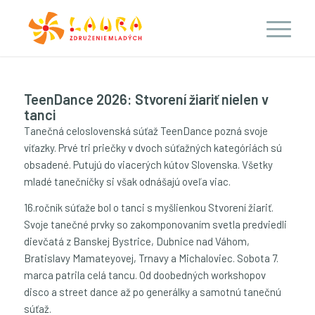
TeenDance 2026: Stvorení žiariť nielen v
tanci
Tanečná celoslovenská súťaž TeenDance pozná svoje
víťazky. Prvé tri priečky v dvoch súťažných kategóriách sú
obsadené. Putujú do viacerých kútov Slovenska. Všetky
mladé tanečníčky si však odnášajú oveľa viac.
16.ročník súťaže bol o tanci s myšlienkou Stvorení žiariť.
Svoje tanečné prvky so zakomponovaním svetla predviedli
dievčatá z Banskej Bystrice, Dubnice nad Váhom,
Bratislavy Mamateyovej, Trnavy a Michaloviec. Sobota 7.
marca patrila celá tancu. Od doobedných workshopov
disco a street dance až po generálky a samotnú tanečnú
súťaž.