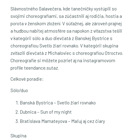
Slávnostného Galavečera, kde tanečníčky vystúpili so
svojimi choreografiami, sa zúčastnili aj rodičia, hostia a
porota v ženskom zložení. V súťažnej, ale zároveň prajnej
a hudbou nabitej atmosfére sa napokon z víťazstva tešili
v kategórii sólo a duo dievčatá z Banskej Bystrice s
choreografiou Svetlo žiari rovnako. V kategórii skupina
zvíťazili dievčatá z Michaloviec s choreografiou Otroctvo.
Choreografie si môžete pozrieť aj na instagramovom
profile teendance.sutaz.
Celkové poradie:
Sólo/duo
Banská Bystrica – Svetlo žiari rovnako
Dubnica – Sun of my night
Bratislava Mamateyova – Maľuj aj cez čiary
Skupina