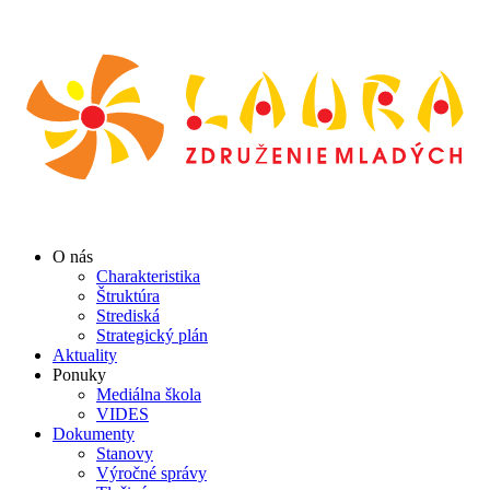
O nás
Charakteristika
Štruktúra
Strediská
Strategický plán
Aktuality
Ponuky
Mediálna škola
VIDES
Dokumenty
Stanovy
Výročné správy