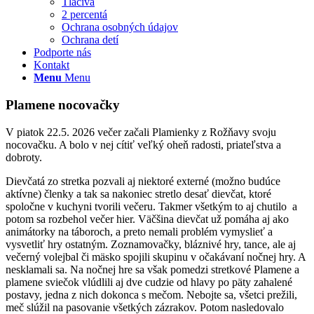
Tlačivá
2 percentá
Ochrana osobných údajov
Ochrana detí
Podporte nás
Kontakt
Menu
Menu
Plamene nocovačky
V piatok 22.5. 2026 večer začali Plamienky z Rožňavy svoju
nocovačku. A bolo v nej cítiť veľký oheň radosti, priateľstva a
dobroty.
Dievčatá zo stretka pozvali aj niektoré externé (možno budúce
aktívne) členky a tak sa nakoniec stretlo desať dievčat, ktoré
spoločne v kuchyni tvorili večeru. Takmer všetkým to aj chutilo a
potom sa rozbehol večer hier. Väčšina dievčat už pomáha aj ako
animátorky na táboroch, a preto nemali problém vymyslieť a
vysvetliť hry ostatným. Zoznamovačky, bláznivé hry, tance, ale aj
večerný volejbal či mäsko spojili skupinu v očakávaní nočnej hry. A
nesklamali sa. Na nočnej hre sa však pomedzi stretkové Plamene a
plamene sviečok vlúdlili aj dve cudzie od hlavy po päty zahalené
postavy, jedna z nich dokonca s mečom. Nebojte sa, všetci prežili,
meč slúžil na pasovanie všetkých zázrakov. Potom nasledovalo