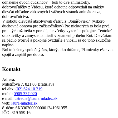
odhalenie dvoch cudzincov – boli to dve animátorky,
dobrovoľníčky z Videsu, ktoré ochotne odpovedali na otázky
dievčat ohľadne zábavných i vážnych stránok animátorstva,
dobrovoľníctva.
V sobotu dievčatá absolvovali ďalšiu z „Jonášoviek.“ (=skoro
duchovná obnova pre začiatočníkov) Pre niektorých to bola prvá,
pre iných už tretia v poradí, ale všetky vyzerali spokojne. Tentokrát
sa aktivitky a zamyslenia niesli v znamení príbehu Rút. Dievčatám
sa páčilo tvorivé a pokojné ovzdušie a vložili sa do toho skutočne
naplno.
Bol to krásny spoločný čas, ktorý, ako dúfame, Plamienky ešte viac
spojil a zapálil pre dobro.
Kontakt
Adresa:
Miletičova 7, 821 08 Bratislava
tel./fax:
(02) 624 10 219
mobil:
0905 337 020
e-mail:
ustredie@laura-mladez.sk
web:
laura-mladez.sk
č. účtu: SK3302000000001341961955
IČO: 319 559 16