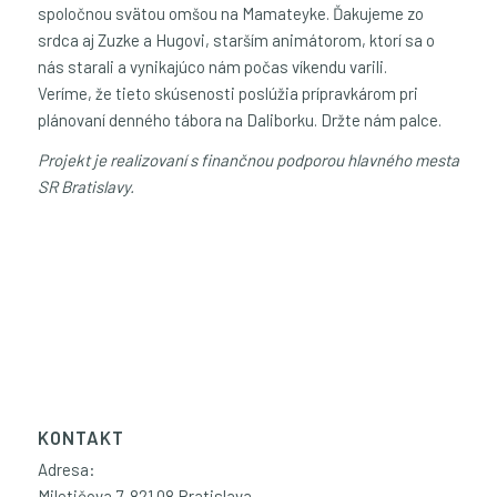
spoločnou svätou omšou na Mamateyke. Ďakujeme zo
srdca aj Zuzke a Hugovi, starším animátorom, ktorí sa o
nás starali a vynikajúco nám počas víkendu varili.
Veríme, že tieto skúsenosti poslúžia prípravkárom pri
plánovaní denného tábora na Daliborku. Držte nám palce.
Projekt je realizovaní s finančnou podporou hlavného mesta
SR Bratislavy.
KONTAKT
Adresa:
Miletičova 7, 821 08 Bratislava