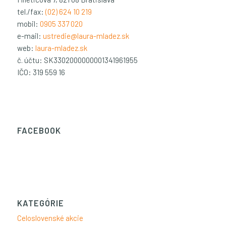
tel./fax:
(02) 624 10 219
mobil:
0905 337 020
e-mail:
ustredie@laura-mladez.sk
web:
laura-mladez.sk
č. účtu: SK3302000000001341961955
IČO: 319 559 16
FACEBOOK
KATEGÓRIE
Celoslovenské akcie