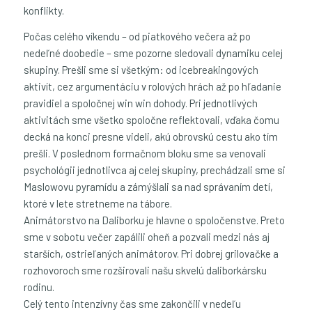
konflikty.
Počas celého víkendu – od piatkového večera až po
nedeľné doobedie – sme pozorne sledovali dynamiku celej
skupiny. Prešli sme si všetkým: od icebreakingových
aktivít, cez argumentáciu v rolových hrách až po hľadanie
pravidiel a spoločnej win win dohody. Pri jednotlivých
aktivitách sme všetko spoločne reflektovali, vďaka čomu
decká na konci presne videli, akú obrovskú cestu ako tím
prešli. V poslednom formačnom bloku sme sa venovali
psychológii jednotlivca aj celej skupiny, prechádzali sme si
Maslowovu pyramídu a zámýšlali sa nad správaním detí,
ktoré v lete stretneme na tábore.
Animátorstvo na Daliborku je hlavne o spoločenstve. Preto
sme v sobotu večer zapálili oheň a pozvali medzi nás aj
starších, ostrieľaných animátorov. Pri dobrej grilovačke a
rozhovoroch sme rozširovali našu skvelú daliborkársku
rodinu.
Celý tento intenzívny čas sme zakončili v nedeľu