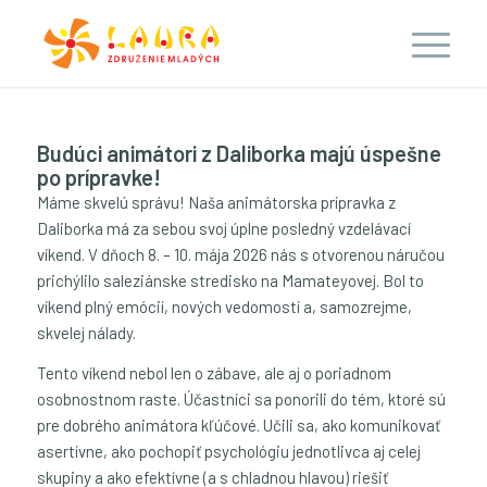
Budúci animátori z Daliborka majú úspešne
po prípravke!
Máme skvelú správu! Naša animátorska prípravka z
Daliborka má za sebou svoj úplne posledný vzdelávací
víkend. V dňoch 8. – 10. mája 2026 nás s otvorenou náručou
prichýlilo saleziánske stredisko na Mamateyovej. Bol to
víkend plný emócií, nových vedomostí a, samozrejme,
skvelej nálady.
Tento víkend nebol len o zábave, ale aj o poriadnom
osobnostnom raste. Účastníci sa ponorili do tém, ktoré sú
pre dobrého animátora kľúčové. Učili sa, ako komunikovať
asertívne, ako pochopiť psychológiu jednotlivca aj celej
skupiny a ako efektívne (a s chladnou hlavou) riešiť