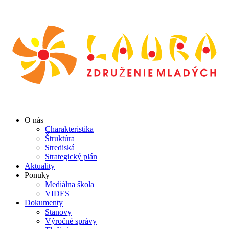
O nás
Charakteristika
Štruktúra
Strediská
Strategický plán
Aktuality
Ponuky
Mediálna škola
VIDES
Dokumenty
Stanovy
Výročné správy